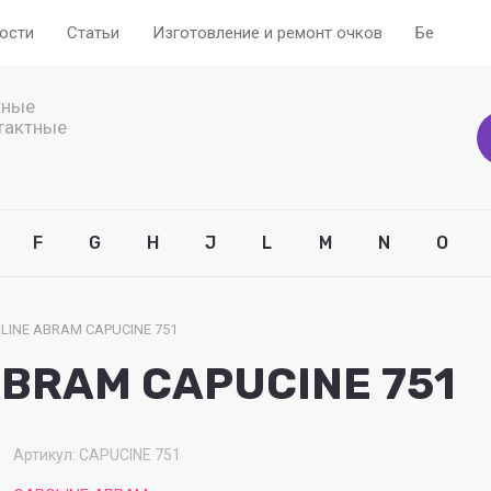
ости
Статьи
Изготовление и ремонт очков
Бесплатн
тные
тактные
F
G
H
J
L
M
N
O
LINE ABRAM CAPUCINE 751
ABRAM CAPUCINE 751
Артикул:
CAPUCINE 751