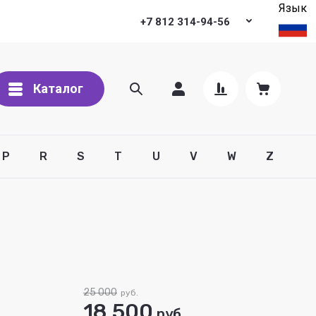
Язык
ая проверка зрения
Подбор контактных линз
Контакты
+7 812 314-94-56
Каталог
P
R
S
T
U
V
W
Z
25 000
руб.
18 500
руб.