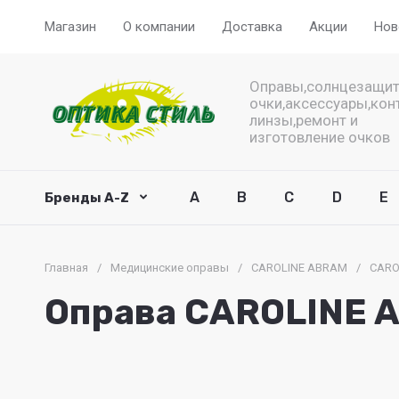
Магазин
О компании
Доставка
Акции
Нов
Оправы,солнцезащи
очки,аксессуары,кон
линзы,ремонт и
изготовление очков
A
B
C
D
E
Бренды A-Z
Главная
/
Медицинские оправы
/
CAROLINE ABRAM
/
CARO
Оправа CAROLINE 